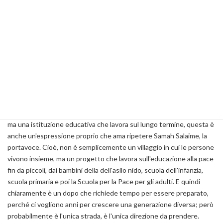
Non vediamo dal punto di vista del paese, del governo, una
prospettiva. Al momento c'è la guerra - e sembra che questa guerra
continuerà all'infinito - e non si sta preparando questo dopo.
Quello che invece gli abitanti stanno cercando di fare è proprio
questo, dire: ok adesso c'è questa situazione, lottiamo, facciamo di
tutto in collaborazione con tutto il movimento per la pace in Israele
per opporci a quello che sta avvenendo, però allo stesso tempo
dobbiamo preparare la società del dopo. E come lo facciamo? Lo
facciamo attraverso l'educazione. L'educazione è proprio il cuore del
lavoro del villaggio. Gli abitanti stessi non chiamano quasi villaggio,
ma una istituzione educativa che lavora sul lungo termine, questa è
anche un'espressione proprio che ama ripetere Samah Salaime, la
portavoce. Cioè, non è semplicemente un villaggio in cui le persone
vivono insieme, ma un progetto che lavora sull'educazione alla pace
fin da piccoli, dai bambini della dell'asilo nido, scuola dell'infanzia,
scuola primaria e poi la Scuola per la Pace per gli adulti. E quindi
chiaramente è un dopo che richiede tempo per essere preparato,
perché ci vogliono anni per crescere una generazione diversa; però
probabilmente è l'unica strada, è l'unica direzione da prendere.