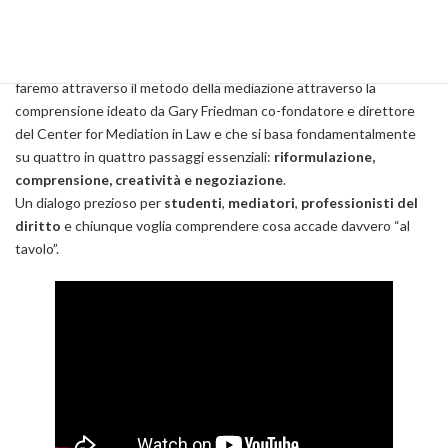
prima non riuscivano a nominare. Cercheremo di capire come si
costruisce un accordo che non sia un compromesso fragile, ma
un’intesa sostenibile, radicata nei bisogni reali delle persone e lo
faremo attraverso il metodo della mediazione attraverso la
comprensione ideato da Gary Friedman co-fondatore e direttore
del Center for Mediation in Law e che si basa fondamentalmente
su quattro in quattro passaggi essenziali:
riformulazione,
comprensione, creatività e negoziazione
.
Un dialogo prezioso per
studenti
,
mediatori
,
professionisti del
diritto
e chiunque voglia comprendere cosa accade davvero “al
tavolo”.